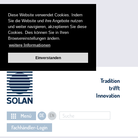
Diese Website verwendet Cookies. Indem
Sie die Website und ihre Angebote nutzen
und weiter navigieren, akzeptieren Sie diese
Cookies. Dies können Sie in Ihren
Browsereinstellungen ändern.
weitere Informationen
Einverstanden
Tradition
trifft
Innovation
Menü
DE
EN
Suche
Fachhändler-Login