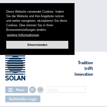
Diese Website verwendet Cookies. Indem
Sie die Website und ihre Angebote nutzen
und weiter navigieren, akzeptieren Sie diese
Cookies. Dies können Sie in Ihren
Browsereinstellungen ändern.
weitere Informationen
Einverstanden
Tradition
trifft
Innovation
Menü
DE
EN
Suche
Fachhändler-Login